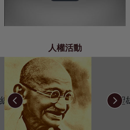
Play
Video
人權活動
總統奧爾塔
聖