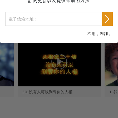
訂閱更新以及提供幫助的方法
現在就索取
公益短片
不用，謝謝。
30. 沒有人可以剝奪你的人權
1.