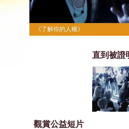
《了解你的人權》
直到被證
觀賞公益短片