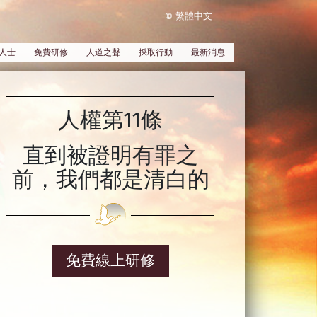
繁體中文
人士
免費研修
人道之聲
採取行動
最新消息
人權第11條
直到被證明有罪之
前，我們都是清白的
免費線上研修