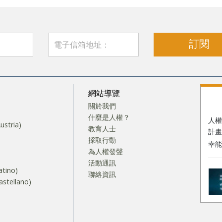
訂閱
網站導覽
關於我們
什麼是人權？
人
stria)
教育人士
計畫，
採取行動
幸能
為人權發聲
活動通訊
tino)
聯絡資訊
stellano)
S