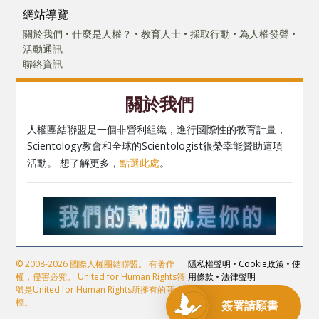
網站導覽
關於我們
什麼是人權？
教育人士
採取行動
為人權發聲
活動通訊
聯絡資訊
關於我們
人權團結聯盟是一個非營利組織，進行國際性的教育計畫，
Scientology教會和全球的Scientologist很榮幸能贊助這項
活動。 想了解更多，
點選此處
。
© 2008-2026 國際人權團結聯盟。 有著作
隱私權聲明
•
Cookie政策
•
使
權，侵害必究。 United for Human Rights符
用條款
•
法律聲明
號是United for Human Rights所擁有的商
標。
簽署
請願書