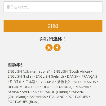
訂閱
與我們
連絡
！
國際網站
ENGLISH (US/International)
ENGLISH (South Africa)
ENGLISH (India)
ENGLISH (Ireland)
DANSK
FRANÇAIS
עברית
日本語
РУССКИЙ
繁體中文
NEDERLANDS
BELGIUM
DEUTSCH
DEUTSCH (Austria)
MAGYAR
NORSK
SVENSKA
ESPAÑOL (Latino)
ESPAÑOL
(Castellano)
ΕΛΛΗΝΙΚA
ITALIANO
PORTUGUÊS
PORTUGUÊS (Brasil)‎