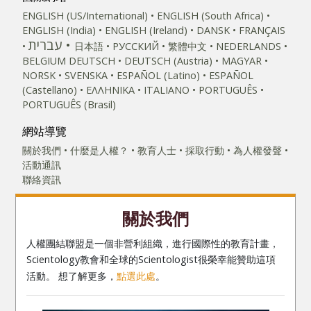
ENGLISH (US/International)
ENGLISH (South Africa)
ENGLISH (India)
ENGLISH (Ireland)
DANSK
FRANÇAIS
עברית
日本語
РУССКИЙ
繁體中文
NEDERLANDS
BELGIUM
DEUTSCH
DEUTSCH (Austria)
MAGYAR
NORSK
SVENSKA
ESPAÑOL (Latino)
ESPAÑOL
(Castellano)
ΕΛΛΗΝΙΚA
ITALIANO
PORTUGUÊS
PORTUGUÊS (Brasil)‎
網站導覽
關於我們
什麼是人權？
教育人士
採取行動
為人權發聲
活動通訊
聯絡資訊
關於我們
人權團結聯盟是一個非營利組織，進行國際性的教育計畫，
Scientology教會和全球的Scientologist很榮幸能贊助這項
活動。 想了解更多，
點選此處
。