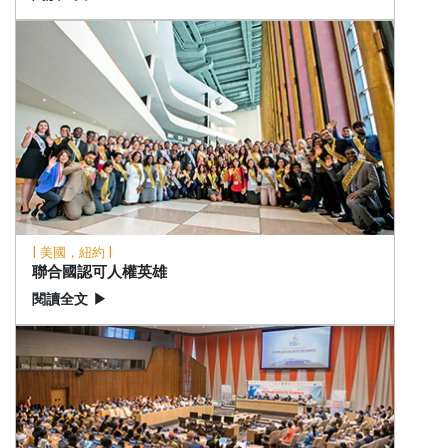
| 美國，紐約 |
聯合國認可人權英雄
閱讀全文
▶