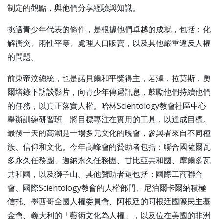
制定的觀點，與他們分享經驗與知識。
挑選青少年代表的條件，是根據他們卓越的成就，包括：化
解衝突、兩性平等、處理人口販賣，以及其他嚴重違反人權
的問題。
前東帝汶總統，也是諾貝爾和平獎得主，若澤．拉莫斯．奧
爾塔錄下訪談影片，向青少年傳遞訊息，鼓勵他們持續他們
的任務，以真正落實人權。哈林Scientology教會社區中心
舉辦訓練研習班，將目標專注在實用的工具，以達成目標。
最後一天的高潮是一場多元文化的晚會，參與者來自不同種
族、信仰和文化。今年高峰會的贊助者包括：聯合國薩爾瓦
多永久任務團、迦納永久任務團、甘比亞共和國、摩爾多瓦
共和國，以及獅子山。其他贊助者還包括：國際工商聯合
會、國際Scientology教會的人權部門、尼泊爾卡爾納積極
信托、墨西哥全國人權委員會、阿根廷的阿根廷國際民主基
金會、義大利的「藝術文化為人權」，以及位在美國的非洲