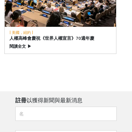
| 美國，紐約 |
人權高峰會慶祝《世界人權宣言》70週年慶
閱讀全文
▶
註冊
以獲得新聞與最新消息