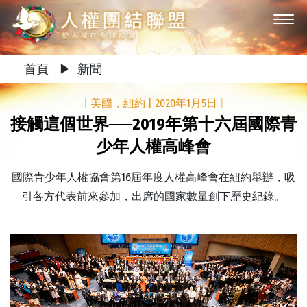
首頁
▶
新聞
|
美國，紐約
|
2020年1月5日
|
接觸這個世界──2019年第十六屆國際青
少年人權高峰會
國際青少年人權協會第16屆年度人權高峰會在紐約舉辦，吸
引各方代表前來參加，出席的國家數量創下歷史紀錄。