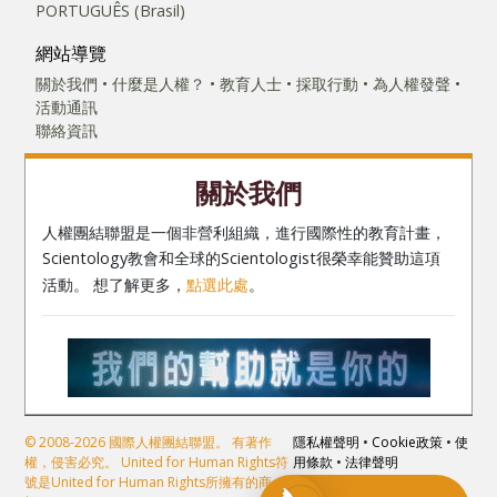
PORTUGUÊS (Brasil)‎
網站導覽
關於我們
什麼是人權？
教育人士
採取行動
為人權發聲
活動通訊
聯絡資訊
關於我們
人權團結聯盟是一個非營利組織，進行國際性的教育計畫，
Scientology教會和全球的Scientologist很榮幸能贊助這項
活動。 想了解更多，
點選此處
。
© 2008-2026 國際人權團結聯盟。 有著作
隱私權聲明
•
Cookie政策
•
使
權，侵害必究。 United for Human Rights符
用條款
•
法律聲明
號是United for Human Rights所擁有的商