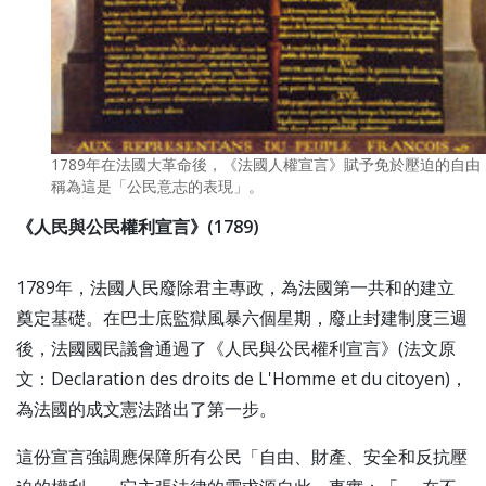
1789年在法國大革命後，《法國人權宣言》賦予免於壓迫的自由
稱為這是「公民意志的表現」。
《人民與公民權利宣言》(1789)
1789年，法國人民廢除君主專政，為法國第一共和的建立
奠定基礎。在巴士底監獄風暴六個星期，廢止封建制度三週
後，法國國民議會通過了《人民與公民權利宣言》(法文原
文：Declaration des droits de L'Homme et du citoyen)，
為法國的成文憲法踏出了第一步。
這份宣言強調應保障所有公民「自由、財產、安全和反抗壓