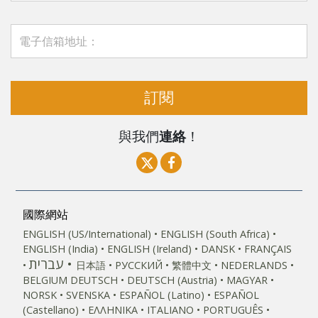
訂閱
與我們
連絡
！
國際網站
ENGLISH (US/International)
ENGLISH (South Africa)
ENGLISH (India)
ENGLISH (Ireland)
DANSK
FRANÇAIS
עברית
日本語
РУССКИЙ
繁體中文
NEDERLANDS
BELGIUM
DEUTSCH
DEUTSCH (Austria)
MAGYAR
NORSK
SVENSKA
ESPAÑOL (Latino)
ESPAÑOL
(Castellano)
ΕΛΛΗΝΙΚA
ITALIANO
PORTUGUÊS