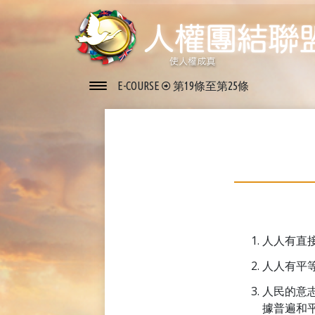
E-COURSE
第19條至第25條
人人有直
人人有平
人民的意
據普遍和