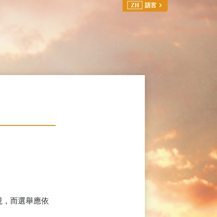
ZH
語言
現，而選舉應依