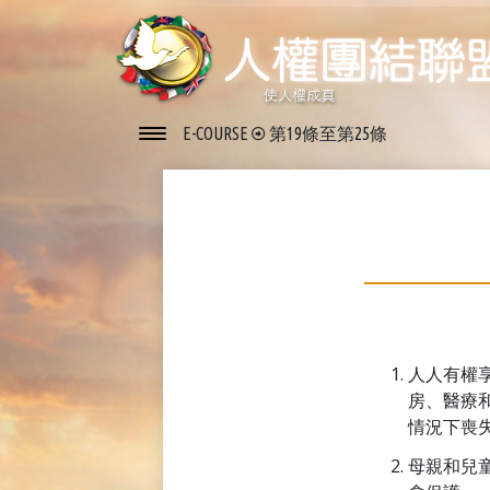
E-COURSE
第19條至第25條
人人有權
房、醫療
情況下喪
母親和兒