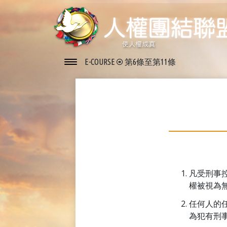
E-COURSE
第6條至第11條
凡受刑事
權被視為
任何人的
為犯有刑